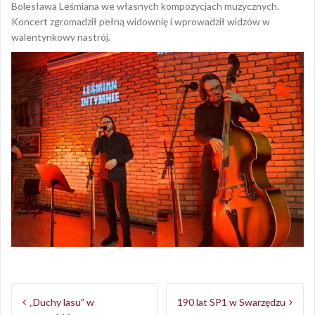
Bolesława Leśmiana we własnych kompozycjach muzycznych.
Koncert zgromadził pełną widownię i wprowadził widzów w
walentynkowy nastrój.
Opublikowany w
Aktualności
Nawigacja
„Duchy lasu” w
190 lat SP1 w Swarzędzu