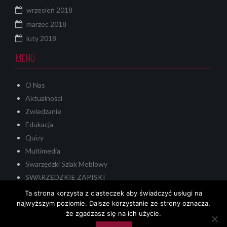
wrzesień 2018
marzec 2018
luty 2018
MENU
O Nas
Aktualności
Zwiedzanie
Edukacja
Quizy
Multimedia
Swarzędzki Szlak Meblowy
SWARZĘDZKIE ZAPISKI
Quest
Ta strona korzysta z ciasteczek aby świadczyć usługi na
KONTAKT
najwyższym poziomie. Dalsze korzystanie ze strony oznacza,
że zgadzasz się na ich użycie.