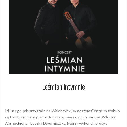
Leśmian intymnie
23 lutego 2024
Hanna Jałocha
14 lutego, jak przystało na Walentynki, w naszym Centrum zrobiło
się bardzo romantycznie. A to za sprawą dwóch panów: Włodka
Wargockiego i Leszka Dworniczaka, którzy wykonali erotyki