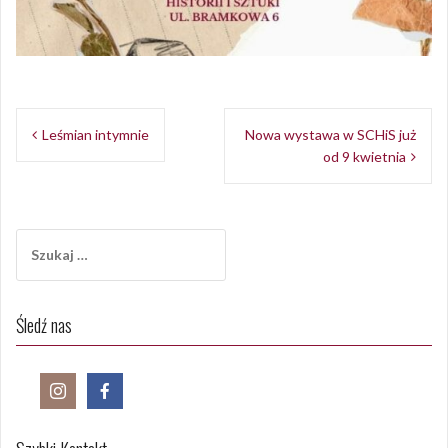
Opublikowany w
Aktualności
Nawigacja
Leśmian intymnie
Nowa wystawa w SCHiS już
wpisu
od 9 kwietnia
Szukaj:
Śledź nas