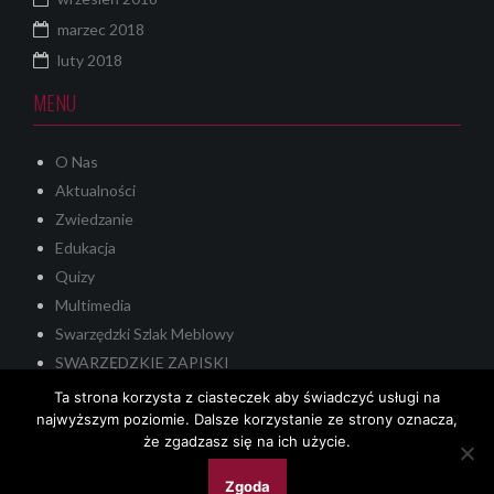
marzec 2018
luty 2018
MENU
O Nas
Aktualności
Zwiedzanie
Edukacja
Quizy
Multimedia
Swarzędzki Szlak Meblowy
SWARZĘDZKIE ZAPISKI
Quest
Ta strona korzysta z ciasteczek aby świadczyć usługi na
KONTAKT
najwyższym poziomie. Dalsze korzystanie ze strony oznacza,
że zgadzasz się na ich użycie.
Zgoda