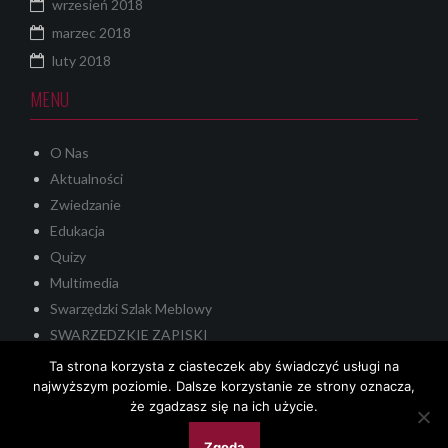
wrzesień 2018
marzec 2018
luty 2018
MENU
O Nas
Aktualności
Zwiedzanie
Edukacja
Quizy
Multimedia
Swarzędzki Szlak Meblowy
SWARZĘDZKIE ZAPISKI
Quest
Ta strona korzysta z ciasteczek aby świadczyć usługi na
najwyższym poziomie. Dalsze korzystanie ze strony oznacza,
KONTAKT
że zgadzasz się na ich użycie.
Zgoda