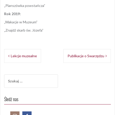
„Planszówka powstańcza”
Rok 2019:
„Wakacje w Muzeum”
„Znajdź skarb św. Józefa”
Opublikowany w
Edukacja
Nawigacja
Lekcje muzealne
Publikacje o Swarzędzu
wpisu
Szukaj:
Śledź nas