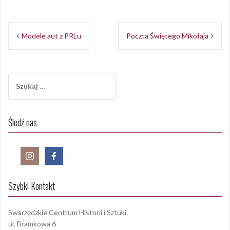
Opublikowany w
Aktualności
Nawigacja
Modele aut z PRLu
Poczta Świętego Mikołaja
wpisu
Szukaj:
Śledź nas
Szybki Kontakt
Swarzędzkie Centrum Historii i Sztuki
ul. Bramkowa 6