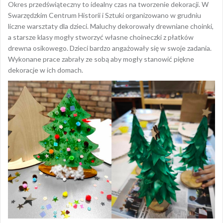
Okres przedświąteczny to idealny czas na tworzenie dekoracji. W
Swarzędzkim Centrum Historii i Sztuki organizowano w grudniu
liczne warsztaty dla dzieci. Maluchy dekorowały drewniane choinki,
a starsze klasy mogły stworzyć własne choineczki z płatków
drewna osikowego. Dzieci bardzo angażowały się w swoje zadania.
Wykonane prace zabrały ze sobą aby mogły stanowić piękne
dekoracje w ich domach.