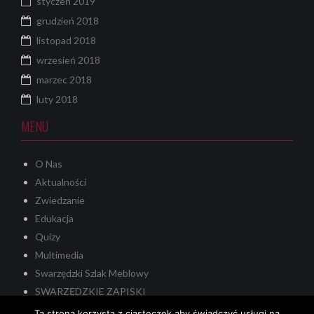
styczeń 2019
grudzień 2018
listopad 2018
wrzesień 2018
marzec 2018
luty 2018
MENU
O Nas
Aktualności
Zwiedzanie
Edukacja
Quizy
Multimedia
Swarzędzki Szlak Meblowy
SWARZĘDZKIE ZAPISKI
Quest
Ta strona korzysta z ciasteczek aby świadczyć usługi na