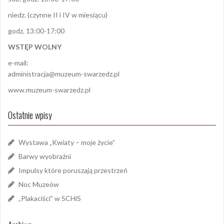
niedz. (czynne II i IV w miesiącu)
godz. 13:00-17:00
WSTĘP WOLNY
e-mail:
administracja@muzeum-swarzedz.pl
www.muzeum-swarzedz.pl
Ostatnie wpisy
Wystawa „Kwiaty – moje życie”
Barwy wyobraźni
Impulsy które poruszają przestrzeń
Noc Muzeów
„Plakaciści” w SCHiS