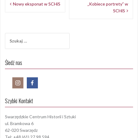
Nawigacja
Nowy eksponat w SCHiS
„Kobiece portrety” w
wpisu
SCHiS
Szukaj:
Śledź nas
Szybki Kontakt
Swarzędzkie Centrum Historii i Sztuki
ul. Bramkowa 6
62-020 Swarzędz
Tel: +48 (61) 27 98 594