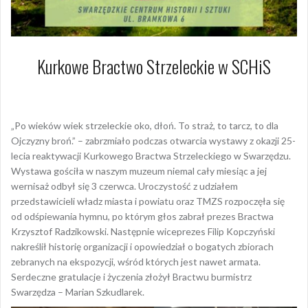
Kurkowe Bractwo Strzeleckie w SCHiS
8 lipca 2025
Hanna Jałocha
„Po wieków wiek strzeleckie oko, dłoń. To straż, to tarcz, to dla
Ojczyzny broń.” – zabrzmiało podczas otwarcia wystawy z okazji 25-
lecia reaktywacji Kurkowego Bractwa Strzeleckiego w Swarzędzu.
Wystawa gościła w naszym muzeum niemal cały miesiąc a jej
wernisaż odbył się 3 czerwca. Uroczystość z udziałem
przedstawicieli władz miasta i powiatu oraz TMZS rozpoczęła się
od odśpiewania hymnu, po którym głos zabrał prezes Bractwa
Krzysztof Radzikowski. Następnie wiceprezes Filip Kopczyński
nakreślił historię organizacji i opowiedział o bogatych zbiorach
zebranych na ekspozycji, wśród których jest nawet armata.
Serdeczne gratulacje i życzenia złożył Bractwu burmistrz
Swarzędza – Marian Szkudlarek.