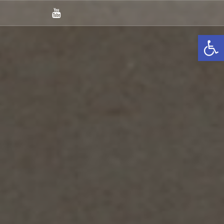
You
Tube
Otwórz pasek narzędzi