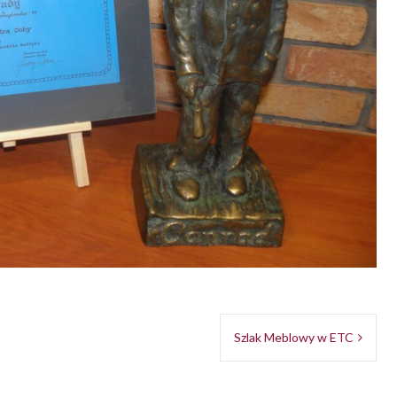
blikowany w
Aktualności
Szlak Meblowy w ETC