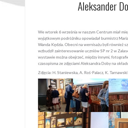
Aleksander Do
12 wrze
We wtorek 6 września w naszym Centrum miał miej
wyjątkowym podróżniku opowiadał burmistrz Marian
Wanda Kędzia. Obecni na wernisażu byli również sz
wzbudził zainteresowanie uczniów SP nr 2 w Zalasew
wystawie można obejrzeć, między innymi, fotografi
czasopisma ze zdjęciami Aleksandra Doby na okład
Zdjęcia: H. Staniewska, A. Roś-Palacz, K. Tarnawski