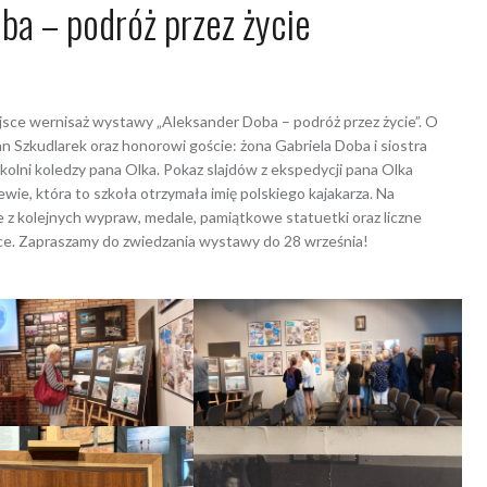
ba – podróż przez życie
śnia 2022
Hanna Jałocha
sce wernisaż wystawy „Aleksander Doba – podróż przez życie”. O
 Szkudlarek oraz honorowi goście: żona Gabriela Doba i siostra
kolni koledzy pana Olka. Pokaz slajdów z ekspedycji pana Olka
ie, która to szkoła otrzymała imię polskiego kajakarza. Na
e z kolejnych wypraw, medale, pamiątkowe statuetki oraz liczne
ce. Zapraszamy do zwiedzania wystawy do 28 września!