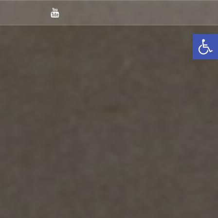
You
Tube
Otwórz pasek narzędzi