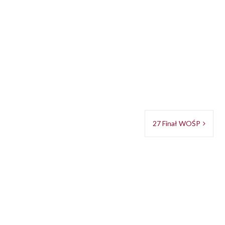
blikowany w
Aktualności
27 Finał WOŚP