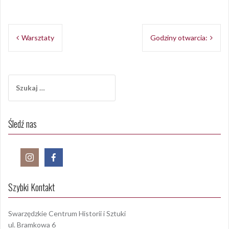
Opublikowany w
Edukacja
Nawigacja
Warsztaty
Godziny otwarcia:
wpisu
Szukaj:
Śledź nas
Szybki Kontakt
Swarzędzkie Centrum Historii i Sztuki
ul. Bramkowa 6