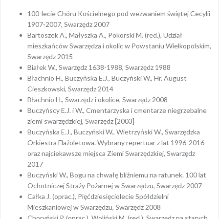
100-lecie Chóru Kościelnego pod wezwaniem świętej Cecylii
1907-2007, Swarzędz 2007
Bartoszek A., Małyszka A., Pokorski M. (red.), Udział
mieszkańców Swarzędza i okolic w Powstaniu Wielkopolskim,
Swarzędz 2015
Białek W., Swarzędz 1638-1988, Swarzędz 1988
Błachnio H., Buczyńska E.J., Buczyński W., Hr. August
Cieszkowski, Swarzędz 2014
Błachnio H., Swarzędz i okolice, Swarzędz 2008
Buczyńscy E.J. i W., Cmentarzyska i cmentarze niegrzebalne
ziemi swarzędzkiej, Swarzędz [2003]
Buczyńska E.J., Buczyński W., Wietrzyński W., Swarzędzka
Orkiestra Flażoletowa. Wybrany repertuar z lat 1996-2016
oraz najciekawsze miejsca Ziemi Swarzędzkiej, Swarzędz
2017
Buczyński W., Bogu na chwałę bliźniemu na ratunek. 100 lat
Ochotniczej Straży Pożarnej w Swarzędzu, Swarzędz 2007
Całka J. (oprac.), Pięćdziesięciolecie Spółdzielni
Mieszkaniowej w Swarzędzu, Swarzędz 2008
Choryński P. (oprac.), Woliński M. (red.), Swarzędz na starych