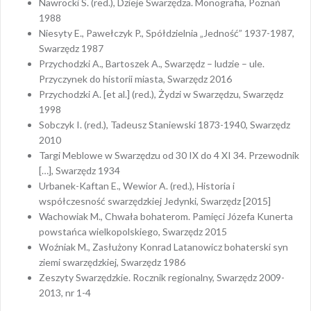
Nawrocki S. (red.), Dzieje Swarzędza. Monografia, Poznań
1988
Niesyty E., Pawełczyk P., Spółdzielnia „Jedność” 1937-1987,
Swarzędz 1987
Przychodzki A., Bartoszek A., Swarzędz – ludzie – ule.
Przyczynek do historii miasta, Swarzędz 2016
Przychodzki A. [et al.] (red.), Żydzi w Swarzędzu, Swarzędz
1998
Sobczyk I. (red.), Tadeusz Staniewski 1873-1940, Swarzędz
2010
Targi Meblowe w Swarzędzu od 30 IX do 4 XI 34. Przewodnik
[…], Swarzędz 1934
Urbanek-Kaftan E., Wewior A. (red.), Historia i
współczesność swarzędzkiej Jedynki, Swarzędz [2015]
Wachowiak M., Chwała bohaterom. Pamięci Józefa Kunerta
powstańca wielkopolskiego, Swarzędz 2015
Woźniak M., Zasłużony Konrad Latanowicz bohaterski syn
ziemi swarzędzkiej, Swarzędz 1986
Zeszyty Swarzędzkie. Rocznik regionalny, Swarzędz 2009-
2013, nr 1-4