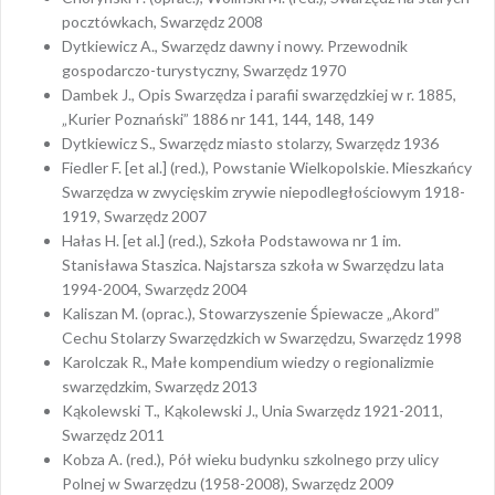
pocztówkach, Swarzędz 2008
Dytkiewicz A., Swarzędz dawny i nowy. Przewodnik
gospodarczo-turystyczny, Swarzędz 1970
Dambek J., Opis Swarzędza i parafii swarzędzkiej w r. 1885,
„Kurier Poznański” 1886 nr 141, 144, 148, 149
Dytkiewicz S., Swarzędz miasto stolarzy, Swarzędz 1936
Fiedler F. [et al.] (red.), Powstanie Wielkopolskie. Mieszkańcy
Swarzędza w zwycięskim zrywie niepodległościowym 1918-
1919, Swarzędz 2007
Hałas H. [et al.] (red.), Szkoła Podstawowa nr 1 im.
Stanisława Staszica. Najstarsza szkoła w Swarzędzu lata
1994-2004, Swarzędz 2004
Kaliszan M. (oprac.), Stowarzyszenie Śpiewacze „Akord”
Cechu Stolarzy Swarzędzkich w Swarzędzu, Swarzędz 1998
Karolczak R., Małe kompendium wiedzy o regionalizmie
swarzędzkim, Swarzędz 2013
Kąkolewski T., Kąkolewski J., Unia Swarzędz 1921-2011,
Swarzędz 2011
Kobza A. (red.), Pół wieku budynku szkolnego przy ulicy
Polnej w Swarzędzu (1958-2008), Swarzędz 2009