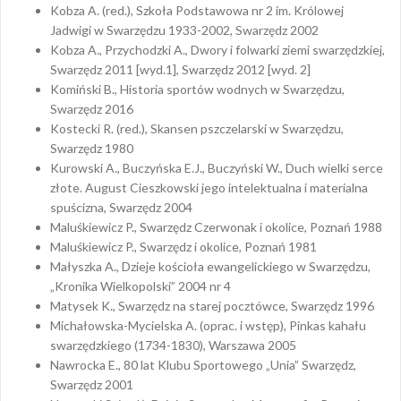
Kobza A. (red.), Szkoła Podstawowa nr 2 im. Królowej
Jadwigi w Swarzędzu 1933-2002, Swarzędz 2002
Kobza A., Przychodzki A., Dwory i folwarki ziemi swarzędzkiej,
Swarzędz 2011 [wyd.1], Swarzędz 2012 [wyd. 2]
Komiński B., Historia sportów wodnych w Swarzędzu,
Swarzędz 2016
Kostecki R. (red.), Skansen pszczelarski w Swarzędzu,
Swarzędz 1980
Kurowski A., Buczyńska E.J., Buczyński W., Duch wielki serce
złote. August Cieszkowski jego intelektualna i materialna
spuścizna, Swarzędz 2004
Maluśkiewicz P., Swarzędz Czerwonak i okolice, Poznań 1988
Maluśkiewicz P., Swarzędz i okolice, Poznań 1981
Małyszka A., Dzieje kościoła ewangelickiego w Swarzędzu,
„Kronika Wielkopolski” 2004 nr 4
Matysek K., Swarzędz na starej pocztówce, Swarzędz 1996
Michałowska-Mycielska A. (oprac. i wstęp), Pinkas kahału
swarzędzkiego (1734-1830), Warszawa 2005
Nawrocka E., 80 lat Klubu Sportowego „Unia” Swarzędz,
Swarzędz 2001